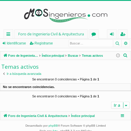
Foro de Ingenieria Civil & Arquitectura
Busca
B
nl
or
de
eg
Identificarse
Registrarse
ac
os
nt
ist
B
Foro de Ingenieria Civil & Arquitectura
Índice principal
Buscar
Temas activos
es
ifi
ra
u
Temas activos
s
rá
ca
rs
Ir a búsqueda avanzada
c
pi
rs
e
Se encontraron 0 coincidencias • Página
1
de
1
a
No se encontraron coincidencias.
d
e
r
Se encontraron 0 coincidencias • Página
1
de
1
os
Ir a
Foro de Ingenieria Civil & Arquitectura
Índice principal
Desarrollado por
phpBB
® Forum Software © phpBB Limited
Style por
Arty
- phpBB 3.3 por MrGaby