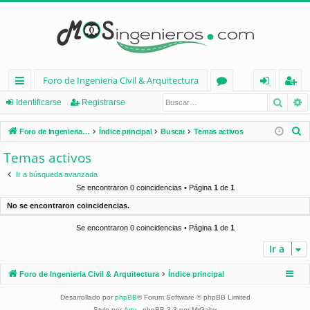
Foro de Ingenieria Civil & Arquitectura
Busca
B
nl
or
de
eg
Identificarse
Registrarse
ac
os
nt
ist
B
Foro de Ingenieria Civil & Arquitectura
Índice principal
Buscar
Temas activos
es
ifi
ra
u
Temas activos
s
rá
ca
rs
Ir a búsqueda avanzada
c
pi
rs
e
Se encontraron 0 coincidencias • Página
1
de
1
a
No se encontraron coincidencias.
d
e
r
Se encontraron 0 coincidencias • Página
1
de
1
os
Ir a
Foro de Ingenieria Civil & Arquitectura
Índice principal
Desarrollado por
phpBB
® Forum Software © phpBB Limited
Style por
Arty
- phpBB 3.3 por MrGaby