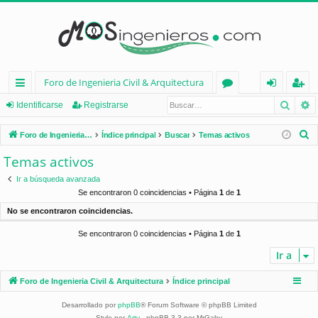
Foro de Ingenieria Civil & Arquitectura
Busca
B
nl
or
de
eg
Identificarse
Registrarse
ac
os
nt
ist
B
Foro de Ingenieria Civil & Arquitectura
Índice principal
Buscar
Temas activos
es
ifi
ra
u
Temas activos
s
rá
ca
rs
Ir a búsqueda avanzada
c
pi
rs
e
Se encontraron 0 coincidencias • Página
1
de
1
a
No se encontraron coincidencias.
d
e
r
Se encontraron 0 coincidencias • Página
1
de
1
os
Ir a
Foro de Ingenieria Civil & Arquitectura
Índice principal
Desarrollado por
phpBB
® Forum Software © phpBB Limited
Style por
Arty
- phpBB 3.3 por MrGaby