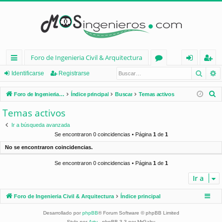
Foro de Ingenieria Civil & Arquitectura
Busca
B
nl
or
de
eg
Identificarse
Registrarse
ac
os
nt
ist
B
Foro de Ingenieria Civil & Arquitectura
Índice principal
Buscar
Temas activos
es
ifi
ra
u
Temas activos
s
rá
ca
rs
Ir a búsqueda avanzada
c
pi
rs
e
Se encontraron 0 coincidencias • Página
1
de
1
a
No se encontraron coincidencias.
d
e
r
Se encontraron 0 coincidencias • Página
1
de
1
os
Ir a
Foro de Ingenieria Civil & Arquitectura
Índice principal
Desarrollado por
phpBB
® Forum Software © phpBB Limited
Style por
Arty
- phpBB 3.3 por MrGaby