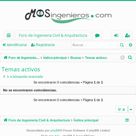
Foro de Ingenieria Civil & Arquitectura
Busca
B
nl
or
de
eg
Identificarse
Registrarse
ac
os
nt
ist
B
Foro de Ingenieria Civil & Arquitectura
Índice principal
Buscar
Temas activos
es
ifi
ra
u
Temas activos
s
rá
ca
rs
Ir a búsqueda avanzada
c
pi
rs
e
Se encontraron 0 coincidencias • Página
1
de
1
a
No se encontraron coincidencias.
d
e
r
Se encontraron 0 coincidencias • Página
1
de
1
os
Ir a
Foro de Ingenieria Civil & Arquitectura
Índice principal
Desarrollado por
phpBB
® Forum Software © phpBB Limited
Style por
Arty
- phpBB 3.3 por MrGaby