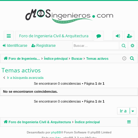
Foro de Ingenieria Civil & Arquitectura
Busca
B
nl
or
de
eg
Identificarse
Registrarse
ac
os
nt
ist
B
Foro de Ingenieria Civil & Arquitectura
Índice principal
Buscar
Temas activos
es
ifi
ra
u
Temas activos
s
rá
ca
rs
Ir a búsqueda avanzada
c
pi
rs
e
Se encontraron 0 coincidencias • Página
1
de
1
a
No se encontraron coincidencias.
d
e
r
Se encontraron 0 coincidencias • Página
1
de
1
os
Ir a
Foro de Ingenieria Civil & Arquitectura
Índice principal
Desarrollado por
phpBB
® Forum Software © phpBB Limited
Style por
Arty
- phpBB 3.3 por MrGaby