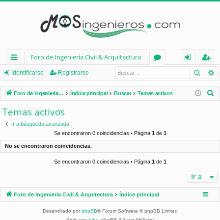
Foro de Ingenieria Civil & Arquitectura
Busca
B
nl
or
de
eg
Identificarse
Registrarse
ac
os
nt
ist
B
Foro de Ingenieria Civil & Arquitectura
Índice principal
Buscar
Temas activos
es
ifi
ra
u
Temas activos
s
rá
ca
rs
Ir a búsqueda avanzada
c
pi
rs
e
Se encontraron 0 coincidencias • Página
1
de
1
a
No se encontraron coincidencias.
d
e
r
Se encontraron 0 coincidencias • Página
1
de
1
os
Ir a
Foro de Ingenieria Civil & Arquitectura
Índice principal
Desarrollado por
phpBB
® Forum Software © phpBB Limited
Style por
Arty
- phpBB 3.3 por MrGaby