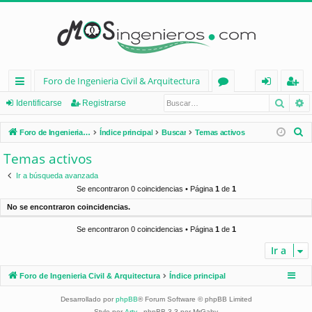
Foro de Ingenieria Civil & Arquitectura
Busca
B
nl
or
de
eg
Identificarse
Registrarse
ac
os
nt
ist
B
Foro de Ingenieria Civil & Arquitectura
Índice principal
Buscar
Temas activos
es
ifi
ra
u
Temas activos
s
rá
ca
rs
Ir a búsqueda avanzada
c
pi
rs
e
Se encontraron 0 coincidencias • Página
1
de
1
a
No se encontraron coincidencias.
d
e
r
Se encontraron 0 coincidencias • Página
1
de
1
os
Ir a
Foro de Ingenieria Civil & Arquitectura
Índice principal
Desarrollado por
phpBB
® Forum Software © phpBB Limited
Style por
Arty
- phpBB 3.3 por MrGaby