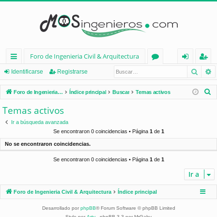
Foro de Ingenieria Civil & Arquitectura
Busca
B
nl
or
de
eg
Identificarse
Registrarse
ac
os
nt
ist
B
Foro de Ingenieria Civil & Arquitectura
Índice principal
Buscar
Temas activos
es
ifi
ra
u
Temas activos
s
rá
ca
rs
Ir a búsqueda avanzada
c
pi
rs
e
Se encontraron 0 coincidencias • Página
1
de
1
a
No se encontraron coincidencias.
d
e
r
Se encontraron 0 coincidencias • Página
1
de
1
os
Ir a
Foro de Ingenieria Civil & Arquitectura
Índice principal
Desarrollado por
phpBB
® Forum Software © phpBB Limited
Style por
Arty
- phpBB 3.3 por MrGaby