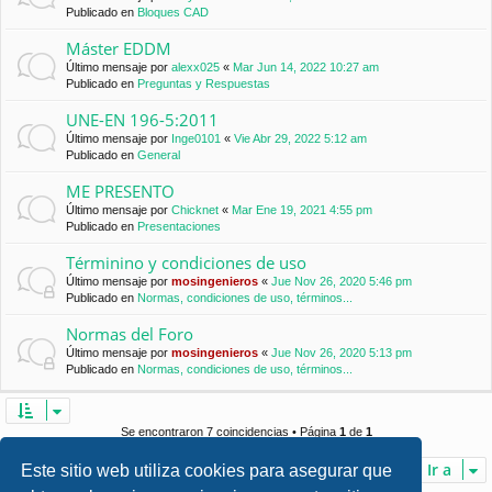
Publicado en
Bloques CAD
Máster EDDM
Último mensaje por
alexx025
«
Mar Jun 14, 2022 10:27 am
Publicado en
Preguntas y Respuestas
UNE-EN 196-5:2011
Último mensaje por
Inge0101
«
Vie Abr 29, 2022 5:12 am
Publicado en
General
ME PRESENTO
Último mensaje por
Chicknet
«
Mar Ene 19, 2021 4:55 pm
Publicado en
Presentaciones
Términino y condiciones de uso
Último mensaje por
mosingenieros
«
Jue Nov 26, 2020 5:46 pm
Publicado en
Normas, condiciones de uso, términos...
Normas del Foro
Último mensaje por
mosingenieros
«
Jue Nov 26, 2020 5:13 pm
Publicado en
Normas, condiciones de uso, términos...
Se encontraron 7 coincidencias • Página
1
de
1
Ir a
Este sitio web utiliza cookies para asegurar que