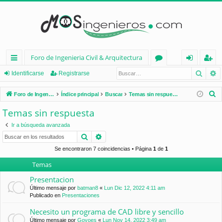
Foro de Ingenieria Civil & Arquitectura
Busca
B
nl
or
de
eg
Identificarse
Registrarse
ac
os
nt
ist
B
Foro de Ingenieria Civil & Arquitectura
Índice principal
Buscar
Temas sin respuesta
es
ifi
ra
u
Temas sin respuesta
s
rá
ca
rs
Ir a búsqueda avanzada
c
pi
rs
e
Buscar
Búsqueda avanzada
a
d
e
r
Se encontraron 7 coincidencias • Página
1
de
1
Temas
os
Presentacion
Último mensaje por
batman8
«
Lun Dic 12, 2022 4:11 am
Publicado en
Presentaciones
Necesito un programa de CAD libre y sencillo
Último mensaje por
Goyoes
«
Lun Nov 14, 2022 3:49 am