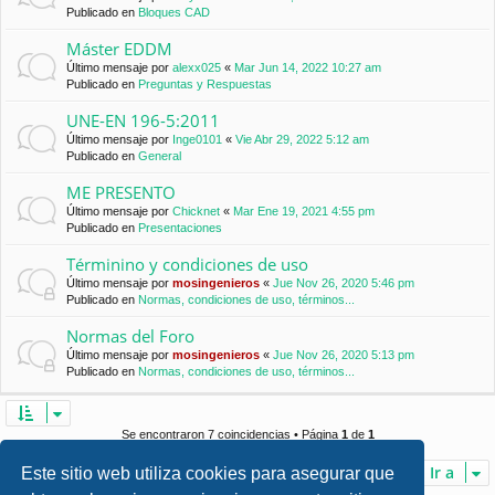
Publicado en
Bloques CAD
Máster EDDM
Último mensaje por
alexx025
«
Mar Jun 14, 2022 10:27 am
Publicado en
Preguntas y Respuestas
UNE-EN 196-5:2011
Último mensaje por
Inge0101
«
Vie Abr 29, 2022 5:12 am
Publicado en
General
ME PRESENTO
Último mensaje por
Chicknet
«
Mar Ene 19, 2021 4:55 pm
Publicado en
Presentaciones
Términino y condiciones de uso
Último mensaje por
mosingenieros
«
Jue Nov 26, 2020 5:46 pm
Publicado en
Normas, condiciones de uso, términos...
Normas del Foro
Último mensaje por
mosingenieros
«
Jue Nov 26, 2020 5:13 pm
Publicado en
Normas, condiciones de uso, términos...
Se encontraron 7 coincidencias • Página
1
de
1
Ir a
Este sitio web utiliza cookies para asegurar que