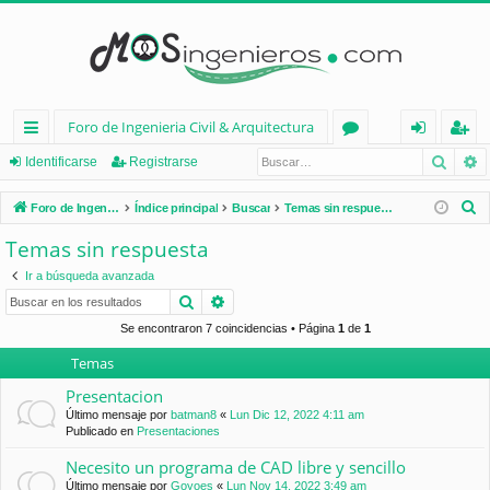
Foro de Ingenieria Civil & Arquitectura
Busca
B
nl
or
de
eg
Identificarse
Registrarse
ac
os
nt
ist
B
Foro de Ingenieria Civil & Arquitectura
Índice principal
Buscar
Temas sin respuesta
es
ifi
ra
u
Temas sin respuesta
s
rá
ca
rs
Ir a búsqueda avanzada
c
pi
rs
e
Buscar
Búsqueda avanzada
a
d
e
r
Se encontraron 7 coincidencias • Página
1
de
1
Temas
os
Presentacion
Último mensaje por
batman8
«
Lun Dic 12, 2022 4:11 am
Publicado en
Presentaciones
Necesito un programa de CAD libre y sencillo
Último mensaje por
Goyoes
«
Lun Nov 14, 2022 3:49 am