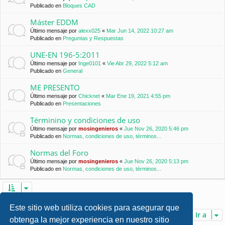
Publicado en
Bloques CAD
Máster EDDM
Último mensaje por
alexx025
«
Mar Jun 14, 2022 10:27 am
Publicado en
Preguntas y Respuestas
UNE-EN 196-5:2011
Último mensaje por
Inge0101
«
Vie Abr 29, 2022 5:12 am
Publicado en
General
ME PRESENTO
Último mensaje por
Chicknet
«
Mar Ene 19, 2021 4:55 pm
Publicado en
Presentaciones
Términino y condiciones de uso
Último mensaje por
mosingenieros
«
Jue Nov 26, 2020 5:46 pm
Publicado en
Normas, condiciones de uso, términos...
Normas del Foro
Último mensaje por
mosingenieros
«
Jue Nov 26, 2020 5:13 pm
Publicado en
Normas, condiciones de uso, términos...
Se encontraron 7 coincidencias • Página
1
de
1
Este sitio web utiliza cookies para asegurar que
Ir a
obtenga la mejor experiencia en nuestro sitio