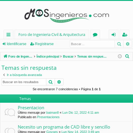
Foro de Ingenieria Civil & Arquitectura
Busca
B
nl
or
de
eg
Identificarse
Registrarse
ac
os
nt
ist
B
Foro de Ingenieria Civil & Arquitectura
Índice principal
Buscar
Temas sin respuesta
es
ifi
ra
u
Temas sin respuesta
s
rá
ca
rs
Ir a búsqueda avanzada
c
pi
rs
e
Buscar
Búsqueda avanzada
a
d
e
r
Se encontraron 7 coincidencias • Página
1
de
1
Temas
os
Presentacion
Último mensaje por
batman8
«
Lun Dic 12, 2022 4:11 am
Publicado en
Presentaciones
Necesito un programa de CAD libre y sencillo
Último mensaje por
Goyoes
«
Lun Nov 14, 2022 3:49 am