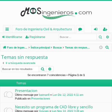
Foro de Ingenieria Civil & Arquitectura
Busca
B
nl
or
de
eg
Identificarse
Registrarse
ac
os
nt
ist
B
Foro de Ingenieria Civil & Arquitectura
Índice principal
Buscar
Temas sin respuesta
es
ifi
ra
u
Temas sin respuesta
s
rá
ca
rs
Ir a búsqueda avanzada
c
pi
rs
e
Buscar
Búsqueda avanzada
a
d
e
r
Se encontraron 7 coincidencias • Página
1
de
1
Temas
os
Presentacion
Último mensaje por
batman8
«
Lun Dic 12, 2022 4:11 am
Publicado en
Presentaciones
Necesito un programa de CAD libre y sencillo
Último mensaje por
Goyoes
«
Lun Nov 14, 2022 3:49 am