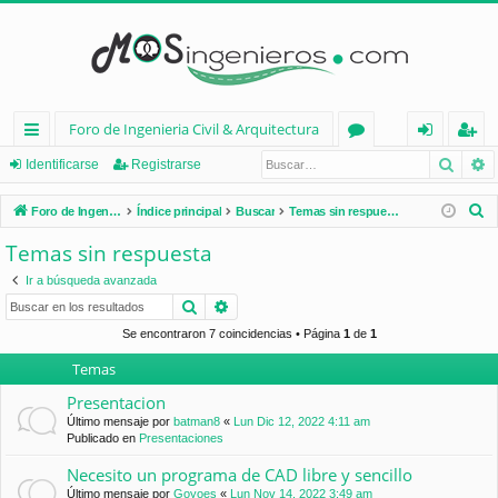
Foro de Ingenieria Civil & Arquitectura
Busca
B
nl
or
de
eg
Identificarse
Registrarse
ac
os
nt
ist
B
Foro de Ingenieria Civil & Arquitectura
Índice principal
Buscar
Temas sin respuesta
es
ifi
ra
u
Temas sin respuesta
s
rá
ca
rs
Ir a búsqueda avanzada
c
pi
rs
e
Buscar
Búsqueda avanzada
a
d
e
r
Se encontraron 7 coincidencias • Página
1
de
1
Temas
os
Presentacion
Último mensaje por
batman8
«
Lun Dic 12, 2022 4:11 am
Publicado en
Presentaciones
Necesito un programa de CAD libre y sencillo
Último mensaje por
Goyoes
«
Lun Nov 14, 2022 3:49 am