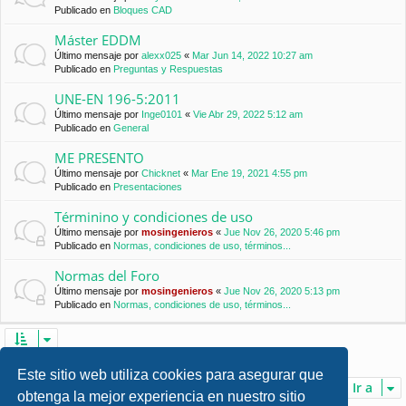
Publicado en
Bloques CAD
Máster EDDM
Último mensaje por
alexx025
«
Mar Jun 14, 2022 10:27 am
Publicado en
Preguntas y Respuestas
UNE-EN 196-5:2011
Último mensaje por
Inge0101
«
Vie Abr 29, 2022 5:12 am
Publicado en
General
ME PRESENTO
Último mensaje por
Chicknet
«
Mar Ene 19, 2021 4:55 pm
Publicado en
Presentaciones
Términino y condiciones de uso
Último mensaje por
mosingenieros
«
Jue Nov 26, 2020 5:46 pm
Publicado en
Normas, condiciones de uso, términos...
Normas del Foro
Último mensaje por
mosingenieros
«
Jue Nov 26, 2020 5:13 pm
Publicado en
Normas, condiciones de uso, términos...
Se encontraron 7 coincidencias • Página
1
de
1
Este sitio web utiliza cookies para asegurar que
Ir a
obtenga la mejor experiencia en nuestro sitio