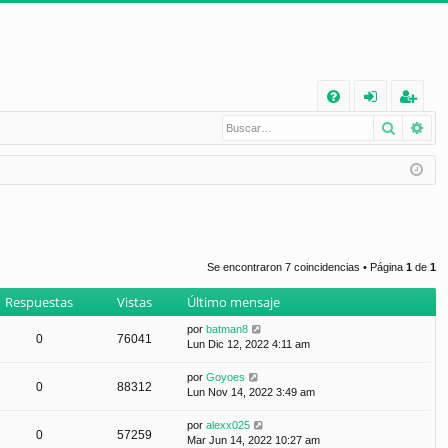
E
Buscar
Bú
FA
de
eg
Q
nt
ist
ifi
ra
ca
rs
rs
e
Se encontraron 7 coincidencias • Página
1
de
1
e
Respuestas
Vistas
Último mensaje
por
batman8
0
76041
Lun Dic 12, 2022 4:11 am
por
Goyoes
0
88312
Lun Nov 14, 2022 3:49 am
por
alexx025
0
57259
Mar Jun 14, 2022 10:27 am