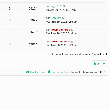
por
Inge0101
0
99124
Vie Abr 29, 2022 5:12 am
por
Chicknet
0
52997
Mar Ene 19, 2021 4:55 pm
por
mosingenieros
0
116792
Jue Nov 26, 2020 5:46 pm
por
mosingenieros
0
66956
Jue Nov 26, 2020 5:13 pm
Se encontraron 7 coincidencias • Página
1
de
1
Ir a
Contáctanos
Borrar cookies
Todos los horarios son
UTC