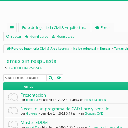
Foro de Ingenieria Civil & Arquitectura
Foros
nl
Buscar
Identificarse
Registrarse
ac
Foro de Ingenieria Civil & Arquitectura
Índice principal
Buscar
Temas si
es
Temas sin respuesta
rá
Ir a búsqueda avanzada
pi
Buscar
Búsqueda avanzada
d
Temas
os
Presentacion
por
batman8
»
Lun Dic 12, 2022 4:11 am
» en
Presentaciones
Necesito un programa de CAD libre y sencillo
por
Goyoes
»
Lun Nov 14, 2022 3:49 am
» en
Bloques CAD
Máster EDDM
por
alexx025
»
Mar Jun 14, 2022 10:27 am
» en
Preguntas y Respuestas