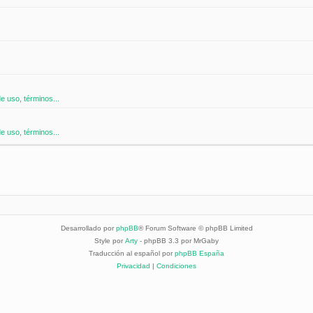
 uso, términos...
 uso, términos...
Desarrollado por
phpBB
® Forum Software © phpBB Limited
Style por
Arty
- phpBB 3.3 por MrGaby
Traducción al español por
phpBB España
Privacidad
|
Condiciones