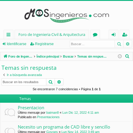
Foro de Ingenieria Civil & Arquitectura
Busca
B
nl
or
de
eg
Identificarse
Registrarse
ac
os
nt
ist
B
Foro de Ingenieria Civil & Arquitectura
Índice principal
Buscar
Temas sin respuesta
es
ifi
ra
u
Temas sin respuesta
s
rá
ca
rs
Ir a búsqueda avanzada
c
pi
rs
e
Buscar
Búsqueda avanzada
a
d
e
r
Se encontraron 7 coincidencias • Página
1
de
1
Temas
os
Presentacion
Último mensaje por
batman8
«
Lun Dic 12, 2022 4:11 am
Publicado en
Presentaciones
Necesito un programa de CAD libre y sencillo
Último mensaje por
Goyoes
«
Lun Nov 14, 2022 3:49 am