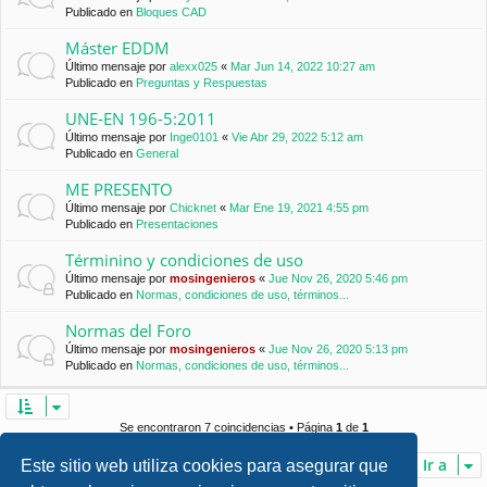
Publicado en
Bloques CAD
Máster EDDM
Último mensaje por
alexx025
«
Mar Jun 14, 2022 10:27 am
Publicado en
Preguntas y Respuestas
UNE-EN 196-5:2011
Último mensaje por
Inge0101
«
Vie Abr 29, 2022 5:12 am
Publicado en
General
ME PRESENTO
Último mensaje por
Chicknet
«
Mar Ene 19, 2021 4:55 pm
Publicado en
Presentaciones
Términino y condiciones de uso
Último mensaje por
mosingenieros
«
Jue Nov 26, 2020 5:46 pm
Publicado en
Normas, condiciones de uso, términos...
Normas del Foro
Último mensaje por
mosingenieros
«
Jue Nov 26, 2020 5:13 pm
Publicado en
Normas, condiciones de uso, términos...
Se encontraron 7 coincidencias • Página
1
de
1
Ir a
Este sitio web utiliza cookies para asegurar que