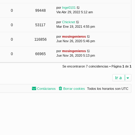
por
Inge0101
0
99448
Vie Abr 29, 2022 5:12 am
por
Chicknet
0
53117
Mar Ene 19, 2021 4:55 pm
por
mosingenieros
0
116856
Jue Nov 26, 2020 5:46 pm
por
mosingenieros
0
66965
Jue Nov 26, 2020 5:13 pm
Se encontraron 7 coincidencias • Página
1
de
1
Ir a
Contáctanos
Borrar cookies
Todos los horarios son
UTC