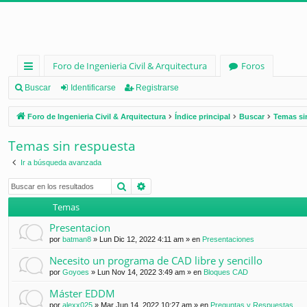
Foro de Ingenieria Civil & Arquitectura
Foros
nl
Buscar
Identificarse
Registrarse
ac
Foro de Ingenieria Civil & Arquitectura
Índice principal
Buscar
Temas si
es
Temas sin respuesta
rá
Ir a búsqueda avanzada
pi
Buscar
Búsqueda avanzada
d
Temas
os
Presentacion
por
batman8
»
Lun Dic 12, 2022 4:11 am
» en
Presentaciones
Necesito un programa de CAD libre y sencillo
por
Goyoes
»
Lun Nov 14, 2022 3:49 am
» en
Bloques CAD
Máster EDDM
por
alexx025
»
Mar Jun 14, 2022 10:27 am
» en
Preguntas y Respuestas