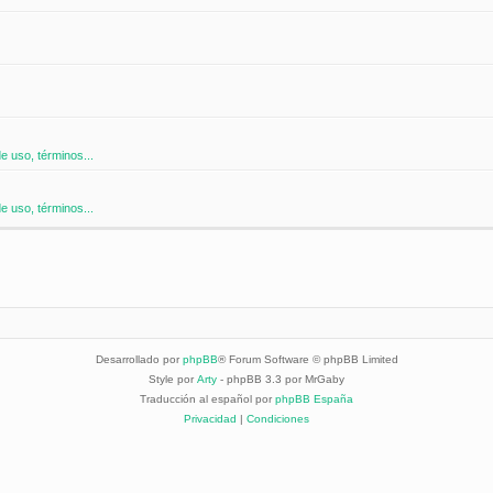
 uso, términos...
 uso, términos...
Desarrollado por
phpBB
® Forum Software © phpBB Limited
Style por
Arty
- phpBB 3.3 por MrGaby
Traducción al español por
phpBB España
Privacidad
|
Condiciones