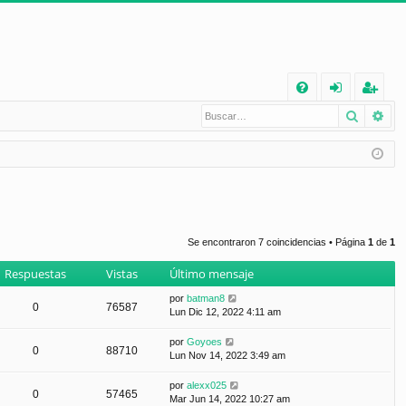
E
Buscar
Bú
FA
de
eg
Q
nt
ist
ifi
ra
ca
rs
rs
e
Se encontraron 7 coincidencias • Página
1
de
1
e
Respuestas
Vistas
Último mensaje
por
batman8
0
76587
Lun Dic 12, 2022 4:11 am
por
Goyoes
0
88710
Lun Nov 14, 2022 3:49 am
por
alexx025
0
57465
Mar Jun 14, 2022 10:27 am