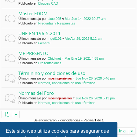
Publicado en
Bloques CAD
Máster EDDM
Último mensaje por
alexx025
«
Mar Jun 14, 2022 10:27 am
Publicado en
Preguntas y Respuestas
UNE-EN 196-5:2011
Último mensaje por
Inge0101
«
Vie Abr 29, 2022 5:12 am
Publicado en
General
ME PRESENTO
Último mensaje por
Chicknet
«
Mar Ene 19, 2021 4:55 pm
Publicado en
Presentaciones
Términino y condiciones de uso
Último mensaje por
mosingenieros
«
Jue Nov 26, 2020 5:46 pm
Publicado en
Normas, condiciones de uso, términos...
Normas del Foro
Último mensaje por
mosingenieros
«
Jue Nov 26, 2020 5:13 pm
Publicado en
Normas, condiciones de uso, términos...
Se encontraron 7 coincidencias • Página
1
de
1
Ir a
Este sitio web utiliza cookies para asegurar que