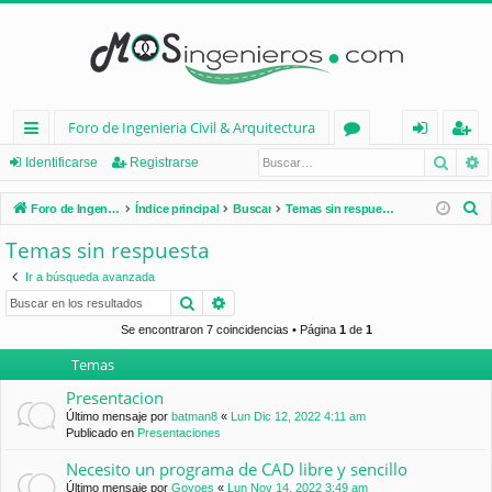
Foro de Ingenieria Civil & Arquitectura
Busca
B
nl
or
de
eg
Identificarse
Registrarse
ac
os
nt
ist
B
Foro de Ingenieria Civil & Arquitectura
Índice principal
Buscar
Temas sin respuesta
es
ifi
ra
u
Temas sin respuesta
s
rá
ca
rs
Ir a búsqueda avanzada
c
pi
rs
e
Buscar
Búsqueda avanzada
a
d
e
r
Se encontraron 7 coincidencias • Página
1
de
1
Temas
os
Presentacion
Último mensaje por
batman8
«
Lun Dic 12, 2022 4:11 am
Publicado en
Presentaciones
Necesito un programa de CAD libre y sencillo
Último mensaje por
Goyoes
«
Lun Nov 14, 2022 3:49 am