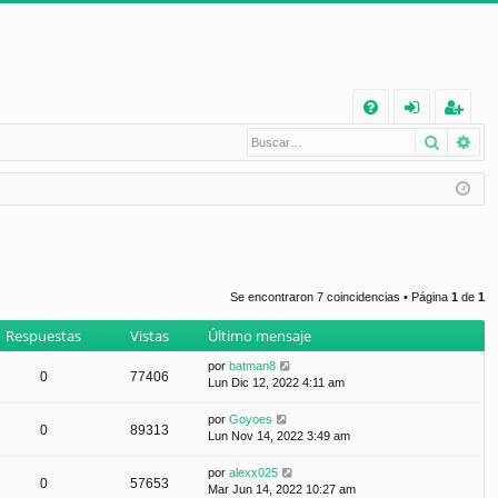
E
Buscar
Bú
FA
de
eg
Q
nt
ist
ifi
ra
ca
rs
rs
e
Se encontraron 7 coincidencias • Página
1
de
1
e
Respuestas
Vistas
Último mensaje
por
batman8
0
77406
Lun Dic 12, 2022 4:11 am
por
Goyoes
0
89313
Lun Nov 14, 2022 3:49 am
por
alexx025
0
57653
Mar Jun 14, 2022 10:27 am