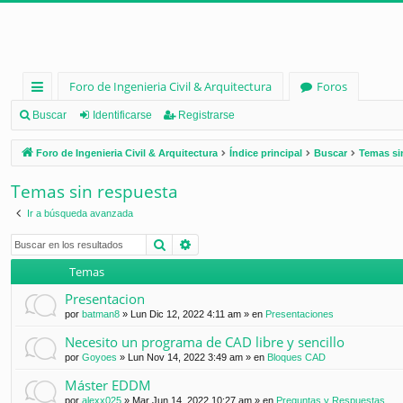
Foro de Ingenieria Civil & Arquitectura
Foros
nl
Buscar
Identificarse
Registrarse
ac
Foro de Ingenieria Civil & Arquitectura
Índice principal
Buscar
Temas si
es
Temas sin respuesta
rá
Ir a búsqueda avanzada
pi
Buscar
Búsqueda avanzada
d
Temas
os
Presentacion
por
batman8
»
Lun Dic 12, 2022 4:11 am
» en
Presentaciones
Necesito un programa de CAD libre y sencillo
por
Goyoes
»
Lun Nov 14, 2022 3:49 am
» en
Bloques CAD
Máster EDDM
por
alexx025
»
Mar Jun 14, 2022 10:27 am
» en
Preguntas y Respuestas