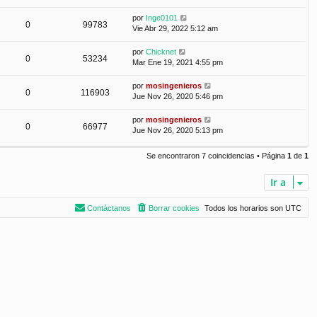
por
Inge0101
0
99783
Vie Abr 29, 2022 5:12 am
por
Chicknet
0
53234
Mar Ene 19, 2021 4:55 pm
por
mosingenieros
0
116903
Jue Nov 26, 2020 5:46 pm
por
mosingenieros
0
66977
Jue Nov 26, 2020 5:13 pm
Se encontraron 7 coincidencias • Página
1
de
1
Ir a
Contáctanos
Borrar cookies
Todos los horarios son
UTC