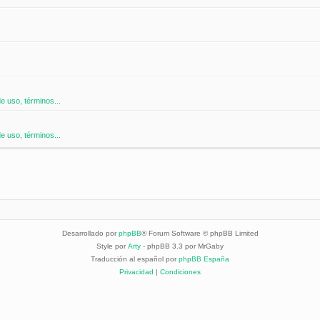
 uso, términos...
 uso, términos...
Desarrollado por
phpBB
® Forum Software © phpBB Limited
Style por
Arty
- phpBB 3.3 por MrGaby
Traducción al español por
phpBB España
Privacidad
|
Condiciones