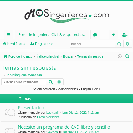
Foro de Ingenieria Civil & Arquitectura
Busca
B
nl
or
de
eg
Identificarse
Registrarse
ac
os
nt
ist
B
Foro de Ingenieria Civil & Arquitectura
Índice principal
Buscar
Temas sin respuesta
es
ifi
ra
u
Temas sin respuesta
s
rá
ca
rs
Ir a búsqueda avanzada
c
pi
rs
e
Buscar
Búsqueda avanzada
a
d
e
r
Se encontraron 7 coincidencias • Página
1
de
1
Temas
os
Presentacion
Último mensaje por
batman8
«
Lun Dic 12, 2022 4:11 am
Publicado en
Presentaciones
Necesito un programa de CAD libre y sencillo
Último mensaje por
Goyoes
«
Lun Nov 14, 2022 3:49 am