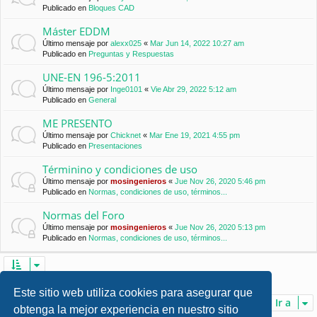
Publicado en
Bloques CAD
Máster EDDM
Último mensaje por
alexx025
«
Mar Jun 14, 2022 10:27 am
Publicado en
Preguntas y Respuestas
UNE-EN 196-5:2011
Último mensaje por
Inge0101
«
Vie Abr 29, 2022 5:12 am
Publicado en
General
ME PRESENTO
Último mensaje por
Chicknet
«
Mar Ene 19, 2021 4:55 pm
Publicado en
Presentaciones
Términino y condiciones de uso
Último mensaje por
mosingenieros
«
Jue Nov 26, 2020 5:46 pm
Publicado en
Normas, condiciones de uso, términos...
Normas del Foro
Último mensaje por
mosingenieros
«
Jue Nov 26, 2020 5:13 pm
Publicado en
Normas, condiciones de uso, términos...
Se encontraron 7 coincidencias • Página
1
de
1
Este sitio web utiliza cookies para asegurar que
Ir a
obtenga la mejor experiencia en nuestro sitio