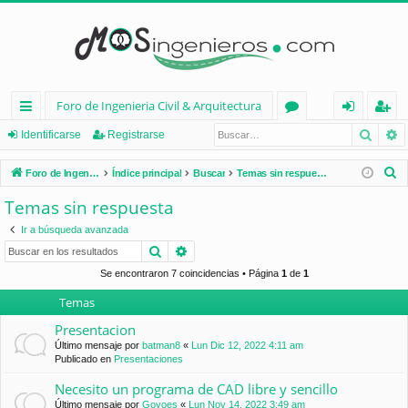
Foro de Ingenieria Civil & Arquitectura
Busca
B
nl
or
de
eg
Identificarse
Registrarse
ac
os
nt
ist
B
Foro de Ingenieria Civil & Arquitectura
Índice principal
Buscar
Temas sin respuesta
es
ifi
ra
u
Temas sin respuesta
s
rá
ca
rs
Ir a búsqueda avanzada
c
pi
rs
e
Buscar
Búsqueda avanzada
a
d
e
r
Se encontraron 7 coincidencias • Página
1
de
1
Temas
os
Presentacion
Último mensaje por
batman8
«
Lun Dic 12, 2022 4:11 am
Publicado en
Presentaciones
Necesito un programa de CAD libre y sencillo
Último mensaje por
Goyoes
«
Lun Nov 14, 2022 3:49 am