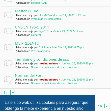
Publicado en
Bloques CAD
Máster EDDM
Último mensaje por
alexx025
«
Mar Jun 14, 2022 10:27 am
Publicado en
Preguntas y Respuestas
UNE-EN 196-5:2011
Último mensaje por
Inge0101
«
Vie Abr 29, 2022 5:12 am
Publicado en
General
ME PRESENTO
Último mensaje por
Chicknet
«
Mar Ene 19, 2021 4:55 pm
Publicado en
Presentaciones
Términino y condiciones de uso
Último mensaje por
mosingenieros
«
Jue Nov 26, 2020 5:46 pm
Publicado en
Normas, condiciones de uso, términos...
Normas del Foro
Último mensaje por
mosingenieros
«
Jue Nov 26, 2020 5:13 pm
Publicado en
Normas, condiciones de uso, términos...
Se encontraron 7 coincidencias • Página
1
de
1
Este sitio web utiliza cookies para asegurar que
Ir a
obtenga la mejor experiencia en nuestro sitio