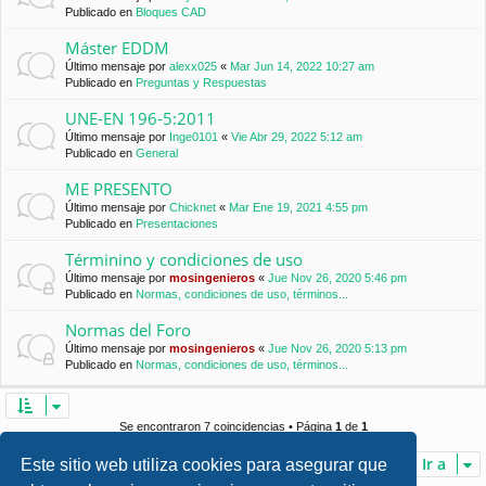
Publicado en
Bloques CAD
Máster EDDM
Último mensaje por
alexx025
«
Mar Jun 14, 2022 10:27 am
Publicado en
Preguntas y Respuestas
UNE-EN 196-5:2011
Último mensaje por
Inge0101
«
Vie Abr 29, 2022 5:12 am
Publicado en
General
ME PRESENTO
Último mensaje por
Chicknet
«
Mar Ene 19, 2021 4:55 pm
Publicado en
Presentaciones
Términino y condiciones de uso
Último mensaje por
mosingenieros
«
Jue Nov 26, 2020 5:46 pm
Publicado en
Normas, condiciones de uso, términos...
Normas del Foro
Último mensaje por
mosingenieros
«
Jue Nov 26, 2020 5:13 pm
Publicado en
Normas, condiciones de uso, términos...
Se encontraron 7 coincidencias • Página
1
de
1
Ir a
Este sitio web utiliza cookies para asegurar que