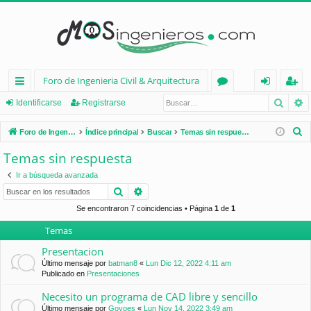
Foro de Ingenieria Civil & Arquitectura
Busca
B
nl
or
de
eg
Identificarse
Registrarse
ac
os
nt
ist
B
Foro de Ingenieria Civil & Arquitectura
Índice principal
Buscar
Temas sin respuesta
es
ifi
ra
u
Temas sin respuesta
s
rá
ca
rs
Ir a búsqueda avanzada
c
pi
rs
e
Buscar
Búsqueda avanzada
a
d
e
r
Se encontraron 7 coincidencias • Página
1
de
1
Temas
os
Presentacion
Último mensaje por
batman8
«
Lun Dic 12, 2022 4:11 am
Publicado en
Presentaciones
Necesito un programa de CAD libre y sencillo
Último mensaje por
Goyoes
«
Lun Nov 14, 2022 3:49 am