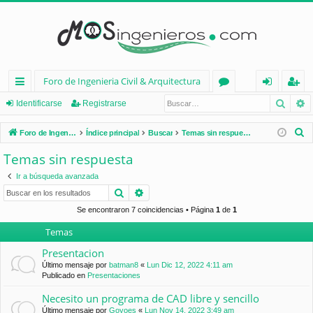
Foro de Ingenieria Civil & Arquitectura
Busca
B
nl
or
de
eg
Identificarse
Registrarse
ac
os
nt
ist
B
Foro de Ingenieria Civil & Arquitectura
Índice principal
Buscar
Temas sin respuesta
es
ifi
ra
u
Temas sin respuesta
s
rá
ca
rs
Ir a búsqueda avanzada
c
pi
rs
e
Buscar
Búsqueda avanzada
a
d
e
r
Se encontraron 7 coincidencias • Página
1
de
1
Temas
os
Presentacion
Último mensaje por
batman8
«
Lun Dic 12, 2022 4:11 am
Publicado en
Presentaciones
Necesito un programa de CAD libre y sencillo
Último mensaje por
Goyoes
«
Lun Nov 14, 2022 3:49 am