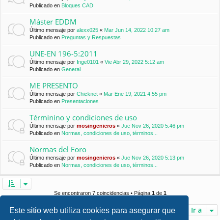
Publicado en
Bloques CAD
Máster EDDM
Último mensaje por
alexx025
«
Mar Jun 14, 2022 10:27 am
Publicado en
Preguntas y Respuestas
UNE-EN 196-5:2011
Último mensaje por
Inge0101
«
Vie Abr 29, 2022 5:12 am
Publicado en
General
ME PRESENTO
Último mensaje por
Chicknet
«
Mar Ene 19, 2021 4:55 pm
Publicado en
Presentaciones
Términino y condiciones de uso
Último mensaje por
mosingenieros
«
Jue Nov 26, 2020 5:46 pm
Publicado en
Normas, condiciones de uso, términos...
Normas del Foro
Último mensaje por
mosingenieros
«
Jue Nov 26, 2020 5:13 pm
Publicado en
Normas, condiciones de uso, términos...
Se encontraron 7 coincidencias • Página
1
de
1
Ir a
Este sitio web utiliza cookies para asegurar que