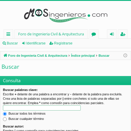
Foro de Ingenieria Civil & Arquitectura
nl
or
de
eg
Buscar
Identificarse
Registrarse
ac
os
nt
ist
Foro de Ingenieria Civil & Arquitectura
Índice principal
Buscar
es
ifi
ra
Buscar
rá
ca
rs
pi
rs
e
Consulta
d
e
Buscar palabras clave:
Escribe
+
delante de una palabra a encontrar y
-
delante de la palabra para excluirla.
os
Crea una lista de palabras separadas por
|
entre corchetes si solo una de ellas se
quiere encontrar. Emplea
*
como comodín para coincidencias parciales.
Buscar todos los términos
Buscar cualquier término
Buscar autor:
Emplea * como comodín para coincidencias parciales.