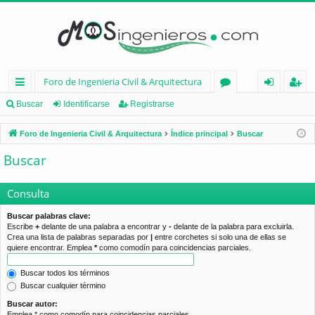
Foro de Ingenieria Civil & Arquitectura
nl
or
de
eg
Buscar
Identificarse
Registrarse
ac
os
nt
ist
Foro de Ingenieria Civil & Arquitectura
Índice principal
Buscar
es
ifi
ra
Buscar
rá
ca
rs
pi
rs
e
Consulta
d
e
Buscar palabras clave:
Escribe
+
delante de una palabra a encontrar y
-
delante de la palabra para excluirla.
os
Crea una lista de palabras separadas por
|
entre corchetes si solo una de ellas se
quiere encontrar. Emplea
*
como comodín para coincidencias parciales.
Buscar todos los términos
Buscar cualquier término
Buscar autor:
Emplea * como comodín para coincidencias parciales.