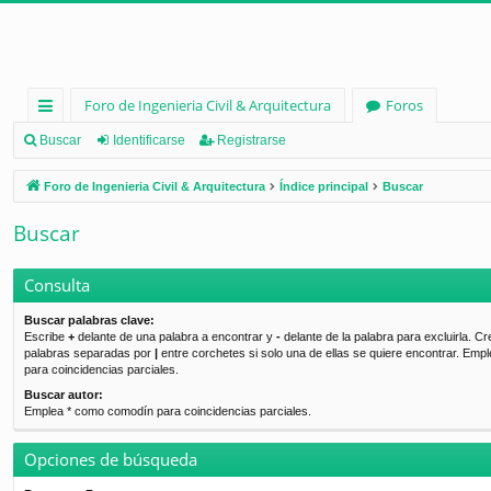
Foro de Ingenieria Civil & Arquitectura
Foros
nl
Buscar
Identificarse
Registrarse
ac
Foro de Ingenieria Civil & Arquitectura
Índice principal
Buscar
es
Buscar
rá
pi
Consulta
d
Buscar palabras clave:
Escribe
+
delante de una palabra a encontrar y
-
delante de la palabra para excluirla. Cr
os
palabras separadas por
|
entre corchetes si solo una de ellas se quiere encontrar. Emp
para coincidencias parciales.
Buscar autor:
Emplea * como comodín para coincidencias parciales.
Opciones de búsqueda