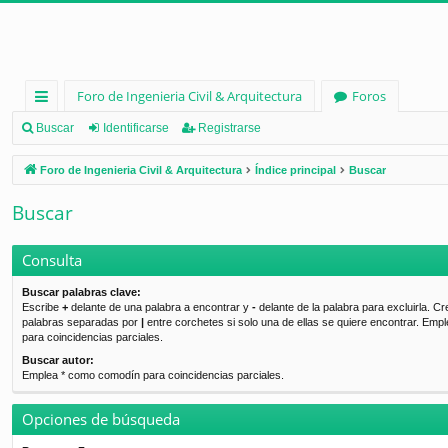
Foro de Ingenieria Civil & Arquitectura
Foros
nl
Buscar
Identificarse
Registrarse
ac
Foro de Ingenieria Civil & Arquitectura
Índice principal
Buscar
es
Buscar
rá
pi
Consulta
d
Buscar palabras clave:
Escribe
+
delante de una palabra a encontrar y
-
delante de la palabra para excluirla. Cr
os
palabras separadas por
|
entre corchetes si solo una de ellas se quiere encontrar. Emp
para coincidencias parciales.
Buscar autor:
Emplea * como comodín para coincidencias parciales.
Opciones de búsqueda