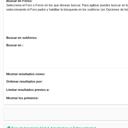
Buscar en Foros:
Selecciona el Foro o Foros en los que deseas buscar. Para agilizar puedes buscar en l
seleccionando el Foro padre y habilitar la búsqueda en los subforos (en Opciones de b
Buscar en subforos:
Buscar en :
Mostrar resultados como:
Ordenar resultados por:
Limitar resultados previos a:
Mostrar los primeros:
Foro de Ingenieria Civil & Arquitectura
Índice principal