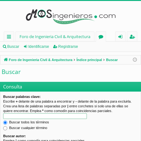
Foro de Ingenieria Civil & Arquitectura
nl
or
de
eg
Buscar
Identificarse
Registrarse
ac
os
nt
ist
Foro de Ingenieria Civil & Arquitectura
Índice principal
Buscar
es
ifi
ra
Buscar
rá
ca
rs
pi
rs
e
Consulta
d
e
Buscar palabras clave:
Escribe
+
delante de una palabra a encontrar y
-
delante de la palabra para excluirla.
os
Crea una lista de palabras separadas por
|
entre corchetes si solo una de ellas se
quiere encontrar. Emplea
*
como comodín para coincidencias parciales.
Buscar todos los términos
Buscar cualquier término
Buscar autor:
Emplea * como comodín para coincidencias parciales.