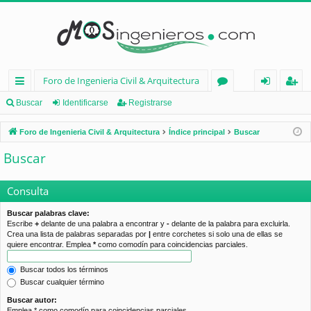
Foro de Ingenieria Civil & Arquitectura
nl
or
de
eg
Buscar
Identificarse
Registrarse
ac
os
nt
ist
Foro de Ingenieria Civil & Arquitectura
Índice principal
Buscar
es
ifi
ra
Buscar
rá
ca
rs
pi
rs
e
Consulta
d
e
Buscar palabras clave:
Escribe
+
delante de una palabra a encontrar y
-
delante de la palabra para excluirla.
os
Crea una lista de palabras separadas por
|
entre corchetes si solo una de ellas se
quiere encontrar. Emplea
*
como comodín para coincidencias parciales.
Buscar todos los términos
Buscar cualquier término
Buscar autor:
Emplea * como comodín para coincidencias parciales.