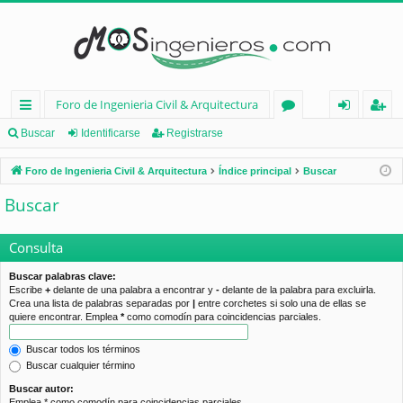
Foro de Ingenieria Civil & Arquitectura
nl
or
de
eg
Buscar
Identificarse
Registrarse
ac
os
nt
ist
Foro de Ingenieria Civil & Arquitectura
Índice principal
Buscar
es
ifi
ra
Buscar
rá
ca
rs
pi
rs
e
Consulta
d
e
Buscar palabras clave:
Escribe
+
delante de una palabra a encontrar y
-
delante de la palabra para excluirla.
os
Crea una lista de palabras separadas por
|
entre corchetes si solo una de ellas se
quiere encontrar. Emplea
*
como comodín para coincidencias parciales.
Buscar todos los términos
Buscar cualquier término
Buscar autor:
Emplea * como comodín para coincidencias parciales.