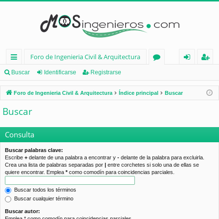
Foro de Ingenieria Civil & Arquitectura
nl
or
de
eg
Buscar
Identificarse
Registrarse
ac
os
nt
ist
Foro de Ingenieria Civil & Arquitectura
Índice principal
Buscar
es
ifi
ra
Buscar
rá
ca
rs
pi
rs
e
Consulta
d
e
Buscar palabras clave:
Escribe
+
delante de una palabra a encontrar y
-
delante de la palabra para excluirla.
os
Crea una lista de palabras separadas por
|
entre corchetes si solo una de ellas se
quiere encontrar. Emplea
*
como comodín para coincidencias parciales.
Buscar todos los términos
Buscar cualquier término
Buscar autor:
Emplea * como comodín para coincidencias parciales.