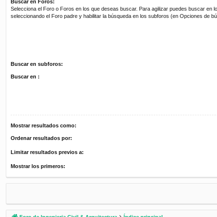
Buscar en Foros:
Selecciona el Foro o Foros en los que deseas buscar. Para agilizar puedes buscar en l
seleccionando el Foro padre y habilitar la búsqueda en los subforos (en Opciones de b
Buscar en subforos:
Buscar en :
Mostrar resultados como:
Ordenar resultados por:
Limitar resultados previos a:
Mostrar los primeros:
Foro de Ingenieria Civil & Arquitectura
Índice principal