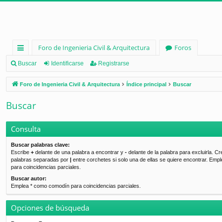
Foro de Ingenieria Civil & Arquitectura
Foros
nl
Buscar
Identificarse
Registrarse
ac
Foro de Ingenieria Civil & Arquitectura
Índice principal
Buscar
es
Buscar
rá
pi
Consulta
d
Buscar palabras clave:
Escribe
+
delante de una palabra a encontrar y
-
delante de la palabra para excluirla. Cr
os
palabras separadas por
|
entre corchetes si solo una de ellas se quiere encontrar. Emp
para coincidencias parciales.
Buscar autor:
Emplea * como comodín para coincidencias parciales.
Opciones de búsqueda