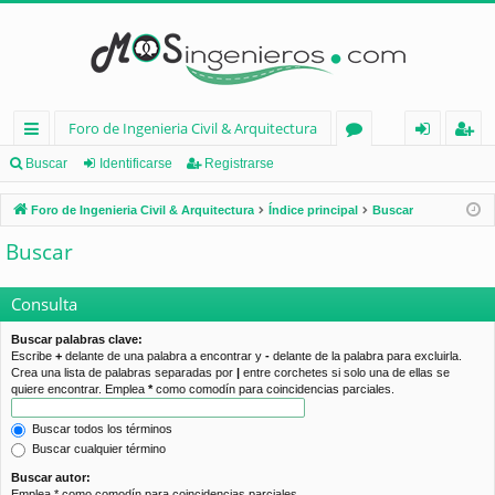
Foro de Ingenieria Civil & Arquitectura
nl
or
de
eg
Buscar
Identificarse
Registrarse
ac
os
nt
ist
Foro de Ingenieria Civil & Arquitectura
Índice principal
Buscar
es
ifi
ra
Buscar
rá
ca
rs
pi
rs
e
Consulta
d
e
Buscar palabras clave:
Escribe
+
delante de una palabra a encontrar y
-
delante de la palabra para excluirla.
os
Crea una lista de palabras separadas por
|
entre corchetes si solo una de ellas se
quiere encontrar. Emplea
*
como comodín para coincidencias parciales.
Buscar todos los términos
Buscar cualquier término
Buscar autor:
Emplea * como comodín para coincidencias parciales.