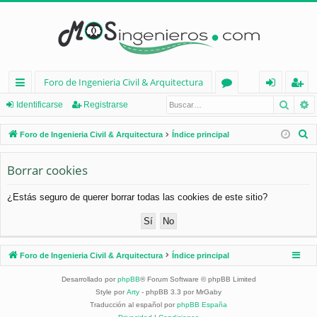
Foro de Ingenieria Civil & Arquitectura
Busca
B
nl
or
de
eg
Identificarse
Registrarse
ac
os
nt
ist
B
Foro de Ingenieria Civil & Arquitectura
Índice principal
es
ifi
ra
u
s
Borrar cookies
rá
ca
rs
c
pi
rs
e
¿Estás seguro de querer borrar todas las cookies de este sitio?
a
d
e
r
os
Foro de Ingenieria Civil & Arquitectura
Índice principal
Desarrollado por
phpBB
® Forum Software © phpBB Limited
Style por
Arty
- phpBB 3.3 por MrGaby
Traducción al español por
phpBB España