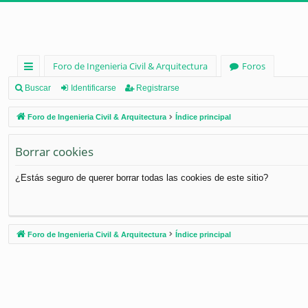
Foro de Ingenieria Civil & Arquitectura
Foros
nl
Buscar
Identificarse
Registrarse
ac
Foro de Ingenieria Civil & Arquitectura
Índice principal
es
Borrar cookies
rá
pi
¿Estás seguro de querer borrar todas las cookies de este sitio?
d
os
Foro de Ingenieria Civil & Arquitectura
Índice principal