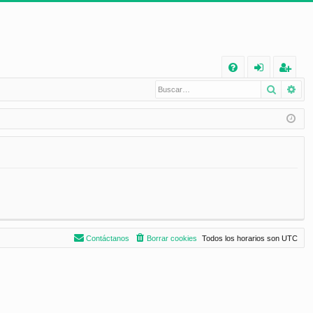
E
Buscar
Bú
FA
de
eg
Q
nt
ist
ifi
ra
ca
rs
rs
e
e
Contáctanos
Borrar cookies
Todos los horarios son
UTC