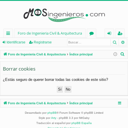
Foro de Ingenieria Civil & Arquitectura
Busca
B
nl
or
de
eg
Identificarse
Registrarse
ac
os
nt
ist
B
Foro de Ingenieria Civil & Arquitectura
Índice principal
es
ifi
ra
u
s
Borrar cookies
rá
ca
rs
c
pi
rs
e
¿Estás seguro de querer borrar todas las cookies de este sitio?
a
d
e
r
os
Foro de Ingenieria Civil & Arquitectura
Índice principal
Desarrollado por
phpBB
® Forum Software © phpBB Limited
Style por
Arty
- phpBB 3.3 por MrGaby
Traducción al español por
phpBB España