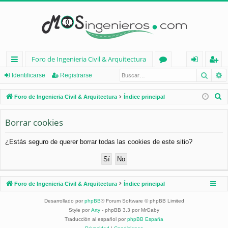
Foro de Ingenieria Civil & Arquitectura
Busca
B
nl
or
de
eg
Identificarse
Registrarse
ac
os
nt
ist
B
Foro de Ingenieria Civil & Arquitectura
Índice principal
es
ifi
ra
u
s
Borrar cookies
rá
ca
rs
c
pi
rs
e
¿Estás seguro de querer borrar todas las cookies de este sitio?
a
d
e
r
os
Foro de Ingenieria Civil & Arquitectura
Índice principal
Desarrollado por
phpBB
® Forum Software © phpBB Limited
Style por
Arty
- phpBB 3.3 por MrGaby
Traducción al español por
phpBB España