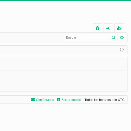
E
Buscar
Bú
FA
de
eg
Q
nt
ist
ifi
ra
ca
rs
rs
e
e
Contáctanos
Borrar cookies
Todos los horarios son
UTC