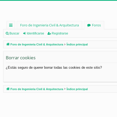
Foro de Ingenieria Civil & Arquitectura
Foros
nl
Buscar
Identificarse
Registrarse
ac
Foro de Ingenieria Civil & Arquitectura
Índice principal
es
Borrar cookies
rá
pi
¿Estás seguro de querer borrar todas las cookies de este sitio?
d
os
Foro de Ingenieria Civil & Arquitectura
Índice principal