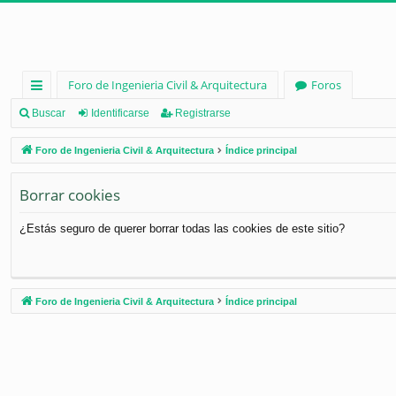
Foro de Ingenieria Civil & Arquitectura
Foros
nl
Buscar
Identificarse
Registrarse
ac
Foro de Ingenieria Civil & Arquitectura
Índice principal
es
Borrar cookies
rá
pi
¿Estás seguro de querer borrar todas las cookies de este sitio?
d
os
Foro de Ingenieria Civil & Arquitectura
Índice principal