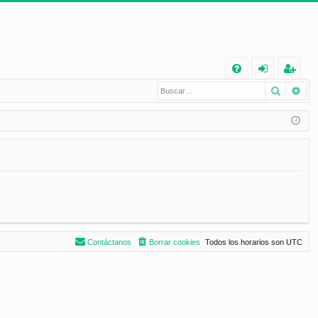
E
Buscar
Bú
FA
de
eg
Q
nt
ist
ifi
ra
ca
rs
rs
e
e
Contáctanos
Borrar cookies
Todos los horarios son
UTC