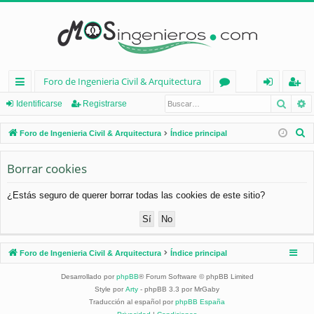
Foro de Ingenieria Civil & Arquitectura
Busca
B
nl
or
de
eg
Identificarse
Registrarse
ac
os
nt
ist
B
Foro de Ingenieria Civil & Arquitectura
Índice principal
es
ifi
ra
u
s
Borrar cookies
rá
ca
rs
c
pi
rs
e
¿Estás seguro de querer borrar todas las cookies de este sitio?
a
d
e
r
os
Foro de Ingenieria Civil & Arquitectura
Índice principal
Desarrollado por
phpBB
® Forum Software © phpBB Limited
Style por
Arty
- phpBB 3.3 por MrGaby
Traducción al español por
phpBB España