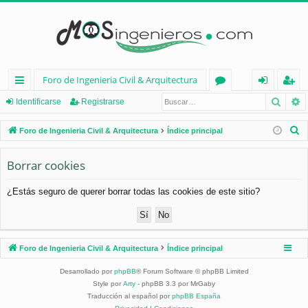
Foro de Ingenieria Civil & Arquitectura
Busca
B
nl
or
de
eg
Identificarse
Registrarse
ac
os
nt
ist
B
Foro de Ingenieria Civil & Arquitectura
Índice principal
es
ifi
ra
u
s
Borrar cookies
rá
ca
rs
c
pi
rs
e
¿Estás seguro de querer borrar todas las cookies de este sitio?
a
d
e
r
os
Foro de Ingenieria Civil & Arquitectura
Índice principal
Desarrollado por
phpBB
® Forum Software © phpBB Limited
Style por
Arty
- phpBB 3.3 por MrGaby
Traducción al español por
phpBB España