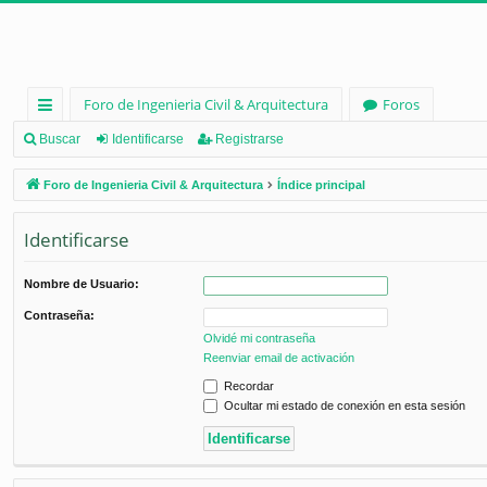
Foro de Ingenieria Civil & Arquitectura
Foros
nl
Buscar
Identificarse
Registrarse
ac
Foro de Ingenieria Civil & Arquitectura
Índice principal
es
Identificarse
rá
pi
Nombre de Usuario:
d
Contraseña:
os
Olvidé mi contraseña
Reenviar email de activación
Recordar
Ocultar mi estado de conexión en esta sesión