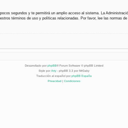
s pocos segundos y te permitirá un amplio acceso al sistema. La Administraci
uestros términos de uso y políticas relacionadas. Por favor, lee las normas de 
Desarrollado por
phpBB
® Forum Software © phpBB Limited
Style por
Arty
- phpBB 3.3 por MrGaby
Traducción al español por
phpBB España
Privacidad
|
Condiciones