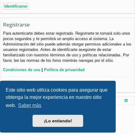
Registrarse
Para autenticarte debes estar registrado. Registrarte te tomará solo unos
pocos segundos y te permitirá un amplio acceso al sistema. La
Administración del sitio puede además otorgar permisos adicionales a los
usuarios registrados. Antes de identificarte asegúrete de estar
familiarizado con nuestros términos de uso y políticas relacionadas. Por
favor, lee las normas de los foros mientras navegas por el sitio.
Condiciones de uso
|
Política de privacidad
Registrarse
Este sitio web utiliza cookies para asegurar que
obtenga la mejor experiencia en nuestro sitio
Foro de Ingenieria Civil & Arquitectura
Índice principal
web.
Saber más
Desarrollado por
phpBB
® Forum Software © phpBB Limited
Style por
Arty
- phpBB 3.3 por MrGaby
¡Lo entiendo!
Traducción al español por
phpBB España
Privacidad
|
Condiciones