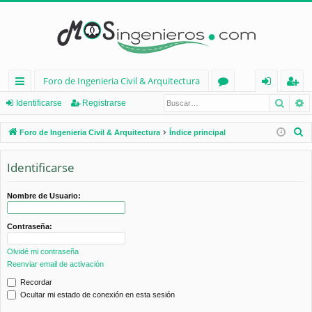
Foro de Ingenieria Civil & Arquitectura
Busca
B
nl
or
de
eg
Identificarse
Registrarse
ac
os
nt
ist
B
Foro de Ingenieria Civil & Arquitectura
Índice principal
es
ifi
ra
u
s
Identificarse
rá
ca
rs
c
pi
rs
e
a
Nombre de Usuario:
d
e
r
Contraseña:
os
Olvidé mi contraseña
Reenviar email de activación
Recordar
Ocultar mi estado de conexión en esta sesión