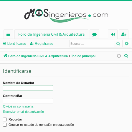
Foro de Ingenieria Civil & Arquitectura
Busca
B
nl
or
de
eg
Identificarse
Registrarse
ac
os
nt
ist
B
Foro de Ingenieria Civil & Arquitectura
Índice principal
es
ifi
ra
u
s
Identificarse
rá
ca
rs
c
pi
rs
e
a
Nombre de Usuario:
d
e
r
Contraseña:
os
Olvidé mi contraseña
Reenviar email de activación
Recordar
Ocultar mi estado de conexión en esta sesión