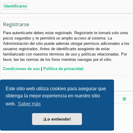
Registrarse
Para autenticarte debes estar registrado. Registrarte te tomará solo unos
pocos segundos y te permitirá un amplio acceso al sistema. La
Administración del sitio puede además otorgar permisos adicionales a los
usuarios registrados. Antes de identificarte asegúrete de estar
familiarizado con nuestros términos de uso y políticas relacionadas. Por
favor, lee las normas de los foros mientras navegas por el sitio.
Condiciones de uso
|
Política de privacidad
Registrarse
Este sitio web utiliza cookies para asegurar que
obtenga la mejor experiencia en nuestro sitio
Foro de Ingenieria Civil & Arquitectura
Índice principal
web.
Saber más
Desarrollado por
phpBB
® Forum Software © phpBB Limited
Style por
Arty
- phpBB 3.3 por MrGaby
¡Lo entiendo!
Traducción al español por
phpBB España
Privacidad
|
Condiciones