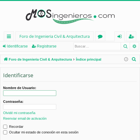
Foro de Ingenieria Civil & Arquitectura
Busca
B
nl
or
de
eg
Identificarse
Registrarse
ac
os
nt
ist
B
Foro de Ingenieria Civil & Arquitectura
Índice principal
es
ifi
ra
u
s
Identificarse
rá
ca
rs
c
pi
rs
e
a
Nombre de Usuario:
d
e
r
Contraseña:
os
Olvidé mi contraseña
Reenviar email de activación
Recordar
Ocultar mi estado de conexión en esta sesión