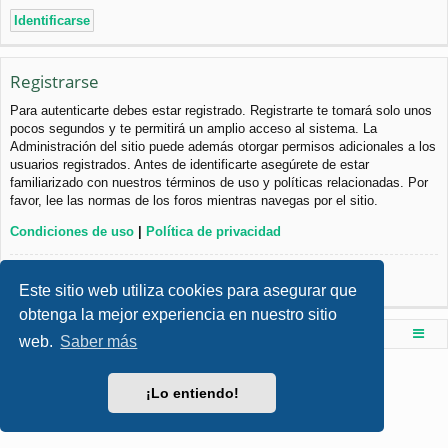
Registrarse
Para autenticarte debes estar registrado. Registrarte te tomará solo unos
pocos segundos y te permitirá un amplio acceso al sistema. La
Administración del sitio puede además otorgar permisos adicionales a los
usuarios registrados. Antes de identificarte asegúrete de estar
familiarizado con nuestros términos de uso y políticas relacionadas. Por
favor, lee las normas de los foros mientras navegas por el sitio.
Condiciones de uso
|
Política de privacidad
Registrarse
Este sitio web utiliza cookies para asegurar que
obtenga la mejor experiencia en nuestro sitio
Foro de Ingenieria Civil & Arquitectura
Índice principal
web.
Saber más
Desarrollado por
phpBB
® Forum Software © phpBB Limited
Style por
Arty
- phpBB 3.3 por MrGaby
¡Lo entiendo!
Traducción al español por
phpBB España
Privacidad
|
Condiciones