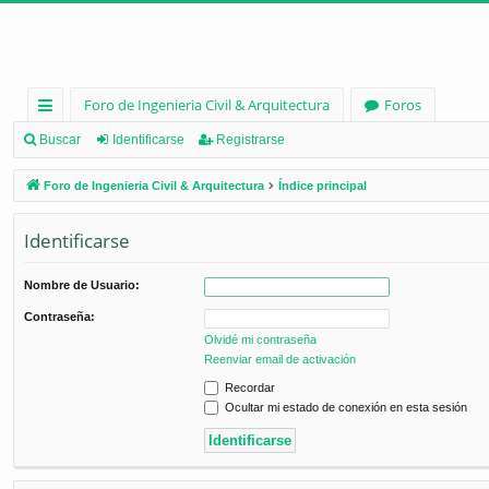
Foro de Ingenieria Civil & Arquitectura
Foros
nl
Buscar
Identificarse
Registrarse
ac
Foro de Ingenieria Civil & Arquitectura
Índice principal
es
Identificarse
rá
pi
Nombre de Usuario:
d
Contraseña:
os
Olvidé mi contraseña
Reenviar email de activación
Recordar
Ocultar mi estado de conexión en esta sesión