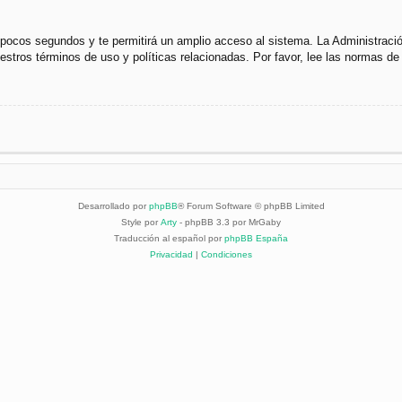
s pocos segundos y te permitirá un amplio acceso al sistema. La Administraci
uestros términos de uso y políticas relacionadas. Por favor, lee las normas de 
Desarrollado por
phpBB
® Forum Software © phpBB Limited
Style por
Arty
- phpBB 3.3 por MrGaby
Traducción al español por
phpBB España
Privacidad
|
Condiciones