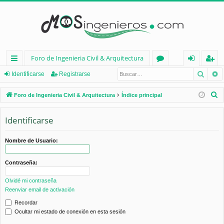
Foro de Ingenieria Civil & Arquitectura
Busca
B
nl
or
de
eg
Identificarse
Registrarse
ac
os
nt
ist
B
Foro de Ingenieria Civil & Arquitectura
Índice principal
es
ifi
ra
u
s
Identificarse
rá
ca
rs
c
pi
rs
e
a
Nombre de Usuario:
d
e
r
Contraseña:
os
Olvidé mi contraseña
Reenviar email de activación
Recordar
Ocultar mi estado de conexión en esta sesión