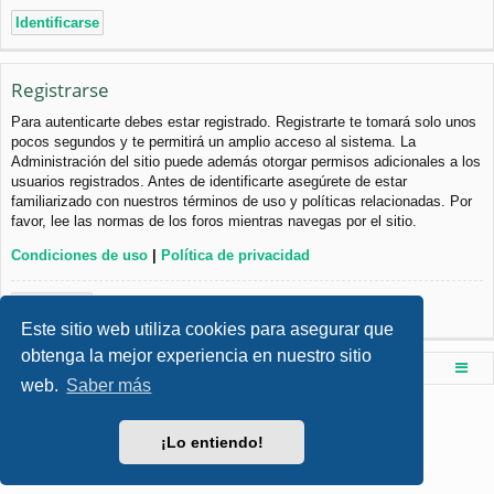
Registrarse
Para autenticarte debes estar registrado. Registrarte te tomará solo unos
pocos segundos y te permitirá un amplio acceso al sistema. La
Administración del sitio puede además otorgar permisos adicionales a los
usuarios registrados. Antes de identificarte asegúrete de estar
familiarizado con nuestros términos de uso y políticas relacionadas. Por
favor, lee las normas de los foros mientras navegas por el sitio.
Condiciones de uso
|
Política de privacidad
Registrarse
Este sitio web utiliza cookies para asegurar que
obtenga la mejor experiencia en nuestro sitio
Foro de Ingenieria Civil & Arquitectura
Índice principal
web.
Saber más
Desarrollado por
phpBB
® Forum Software © phpBB Limited
Style por
Arty
- phpBB 3.3 por MrGaby
¡Lo entiendo!
Traducción al español por
phpBB España
Privacidad
|
Condiciones