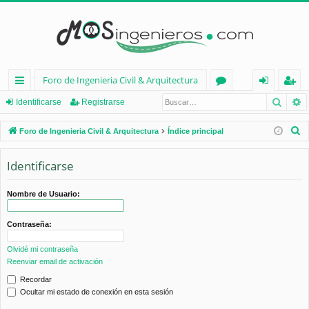
Foro de Ingenieria Civil & Arquitectura
Busca
B
nl
or
de
eg
Identificarse
Registrarse
ac
os
nt
ist
B
Foro de Ingenieria Civil & Arquitectura
Índice principal
es
ifi
ra
u
s
Identificarse
rá
ca
rs
c
pi
rs
e
a
Nombre de Usuario:
d
e
r
Contraseña:
os
Olvidé mi contraseña
Reenviar email de activación
Recordar
Ocultar mi estado de conexión en esta sesión