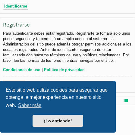
Registrarse
Para autenticarte debes estar registrado. Registrarte te tomará solo unos
pocos segundos y te permitirá un amplio acceso al sistema. La
Administración del sitio puede además otorgar permisos adicionales a los
usuarios registrados. Antes de identificarte asegúrete de estar
familiarizado con nuestros términos de uso y políticas relacionadas. Por
favor, lee las normas de los foros mientras navegas por el sitio.
Condiciones de uso
|
Política de privacidad
Registrarse
Este sitio web utiliza cookies para asegurar que
obtenga la mejor experiencia en nuestro sitio
Foro de Ingenieria Civil & Arquitectura
Índice principal
web.
Saber más
Desarrollado por
phpBB
® Forum Software © phpBB Limited
Style por
Arty
- phpBB 3.3 por MrGaby
¡Lo entiendo!
Traducción al español por
phpBB España
Privacidad
|
Condiciones