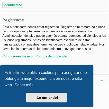
Registrarse
Para autenticarte debes estar registrado. Registrarte te tomará solo unos
pocos segundos y te permitirá un amplio acceso al sistema. La
Administración del sitio puede además otorgar permisos adicionales a los
usuarios registrados. Antes de identificarte asegúrete de estar
familiarizado con nuestros términos de uso y políticas relacionadas. Por
favor, lee las normas de los foros mientras navegas por el sitio.
Condiciones de uso
|
Política de privacidad
Registrarse
Este sitio web utiliza cookies para asegurar que
obtenga la mejor experiencia en nuestro sitio
Foro de Ingenieria Civil & Arquitectura
Índice principal
web.
Saber más
Desarrollado por
phpBB
® Forum Software © phpBB Limited
Style por
Arty
- phpBB 3.3 por MrGaby
¡Lo entiendo!
Traducción al español por
phpBB España
Privacidad
|
Condiciones