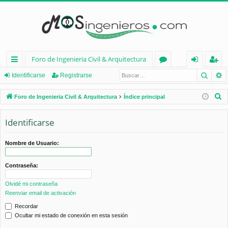
Foro de Ingenieria Civil & Arquitectura
Busca
B
nl
or
de
eg
Identificarse
Registrarse
ac
os
nt
ist
B
Foro de Ingenieria Civil & Arquitectura
Índice principal
es
ifi
ra
u
s
Identificarse
rá
ca
rs
c
pi
rs
e
a
Nombre de Usuario:
d
e
r
Contraseña:
os
Olvidé mi contraseña
Reenviar email de activación
Recordar
Ocultar mi estado de conexión en esta sesión