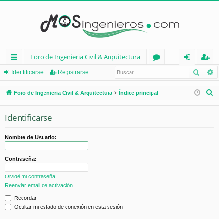
Foro de Ingenieria Civil & Arquitectura
Busca
B
nl
or
de
eg
Identificarse
Registrarse
ac
os
nt
ist
B
Foro de Ingenieria Civil & Arquitectura
Índice principal
es
ifi
ra
u
s
Identificarse
rá
ca
rs
c
pi
rs
e
a
Nombre de Usuario:
d
e
r
Contraseña:
os
Olvidé mi contraseña
Reenviar email de activación
Recordar
Ocultar mi estado de conexión en esta sesión