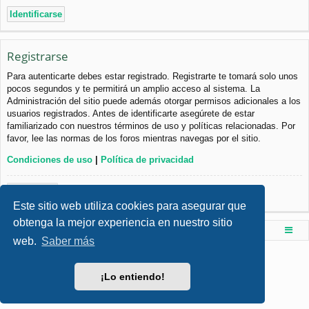
Registrarse
Para autenticarte debes estar registrado. Registrarte te tomará solo unos
pocos segundos y te permitirá un amplio acceso al sistema. La
Administración del sitio puede además otorgar permisos adicionales a los
usuarios registrados. Antes de identificarte asegúrete de estar
familiarizado con nuestros términos de uso y políticas relacionadas. Por
favor, lee las normas de los foros mientras navegas por el sitio.
Condiciones de uso
|
Política de privacidad
Registrarse
Este sitio web utiliza cookies para asegurar que
obtenga la mejor experiencia en nuestro sitio
Foro de Ingenieria Civil & Arquitectura
Índice principal
web.
Saber más
Desarrollado por
phpBB
® Forum Software © phpBB Limited
Style por
Arty
- phpBB 3.3 por MrGaby
¡Lo entiendo!
Traducción al español por
phpBB España
Privacidad
|
Condiciones